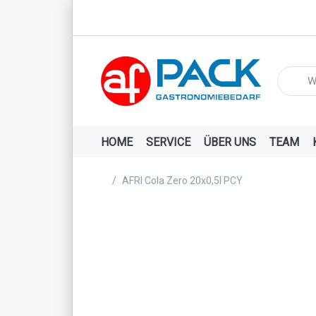
Geben Si
HOME
SERVICE
ÜBER UNS
TEAM
Startseite
AFRI Cola Zero 20x0,5l PCY