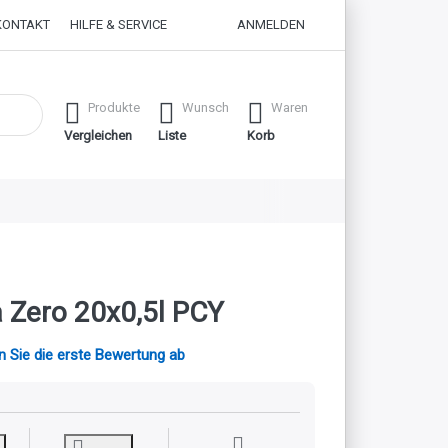
KONTAKT
HILFE & SERVICE
ANMELDEN
 erste Ergebnisse. Drücken Sie die Eingabetaste, um alle Ergebnisse
Produkte
Wunsch
Waren
Vergleichen
Liste
Korb
a Zero 20x0,5l PCY
 Sie die erste Bewertung ab