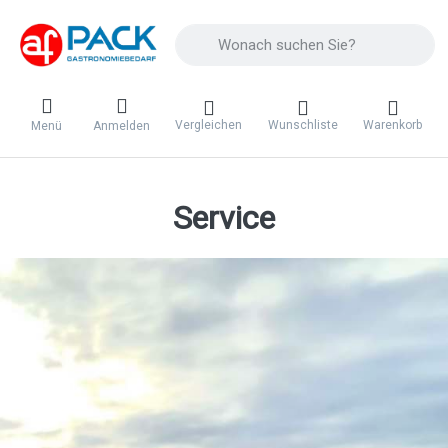
Geben Sie einen Suchbegriff ein. Während 
Vergleichen
Wunschliste
Warenkorb
Menü
Anmelden
Service