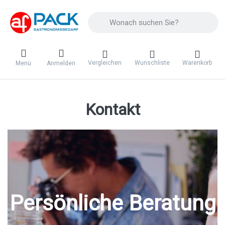
Geben Sie einen Suchbegriff ein. Während 
Vergleichen
Wunschliste
Warenkorb
Menü
Anmelden
Kontakt
Persönliche Beratung