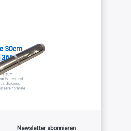
ie 30cm
1366g 5%
le
lie zum
on Waren und
was dickeres
 unsere normale
Newsletter abonnieren