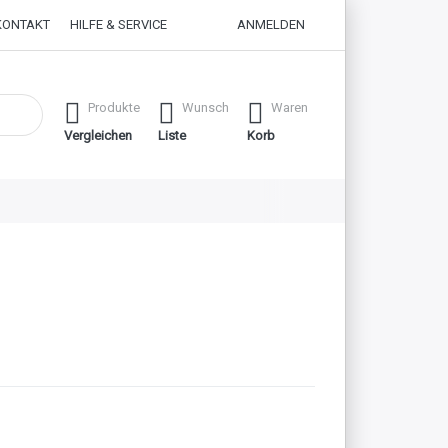
KONTAKT
HILFE & SERVICE
ANMELDEN
 erste Ergebnisse. Drücken Sie die Eingabetaste, um alle Ergebnisse
Produkte
Wunsch
Waren
Vergleichen
Liste
Korb