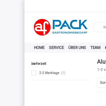
Geben Si
HOME
SERVICE
ÜBER UNS
TEAM
Alu
Lieferzeit
Lieferzeit
Suche
1-3
v
2-5 Werktage
Sor
D