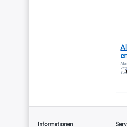
E
fü
Op
Al
c
Al
c
Alu
Ver
Spe
Informationen
Serv