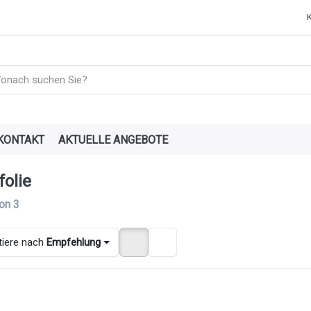
e einen Suchbegriff ein. Während Sie tippen, erscheinen automatisch
KONTAKT
AKTUELLE ANGEBOTE
folie
rgebnisse:
on
3
tiere nach
Empfehlung
rücken
Drücken
Drücken