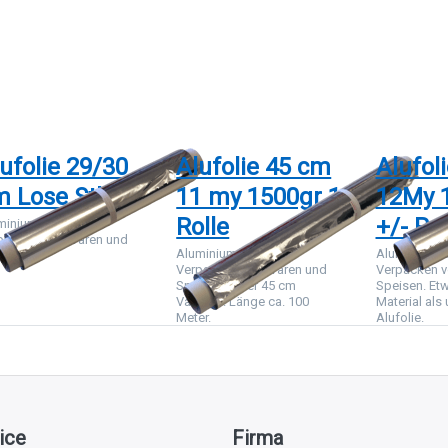
Sie
Sie
Sie
NTER
ENTER
ENTER
r mehr
für mehr
für mehr
tionen
Optionen
Optionen
zu
zu
zu
ufolie
Alufolie
Alufolie
29/30
45 cm 11
30cm
m Lose
my
12My
Stk
1500gr 1
1366g
Rolle
5% +/-
Rolle
ufolie 29/30
Alufolie 45 cm
Alufol
m Lose Stk
11 my 1500gr 1
12My 
Rolle
+/- Rol
miniumfolie zum
packen von Waren und
Aluminiumfolie zum
Aluminiumfo
isen
Verpacken von Waren und
Verpacken v
Speisen in der 45 cm
Speisen. Et
Variante. Länge ca. 100
Material als
Meter.
Alufolie.
ice
Firma