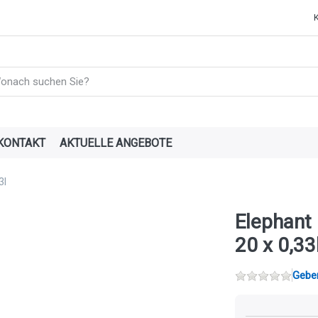
e einen Suchbegriff ein. Während Sie tippen, erscheinen automatisch
KONTAKT
AKTUELLE ANGEBOTE
3l
Elephant
20 x 0,33
Geben