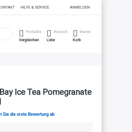
KONTAKT
HILFE & SERVICE
ANMELDEN
 erste Ergebnisse. Drücken Sie die Eingabetaste, um alle Ergebnisse
Produkte
Wunsch
Waren
Vergleichen
Liste
Korb
 Bay Ice Tea Pomegranate
l
 Sie die erste Bewertung ab