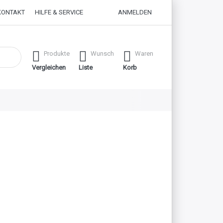
KONTAKT
HILFE & SERVICE
ANMELDEN
 erste Ergebnisse. Drücken Sie die Eingabetaste, um alle Ergebnisse
Produkte
Wunsch
Waren
Vergleichen
Liste
Korb