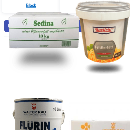
Block
Flüssig
Filtern & Sortieren
Drücken Sie
Drücken
ENTER für
Sie
mehr
ENTER
Optionen
für mehr
zu Fett
Optionen
Flürin
zu
Halbflüssig
Fettblock
10 Ltr.
Palmetta
10 kg
Fett Flürin
Fettblock
Halbflüssig 10 Ltr.
Palmetta 10 kg