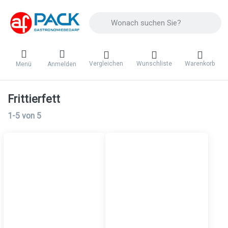
Geben Sie einen Suchbegriff ein. Während 
Vergleichen
Wunschliste
Warenkorb
Menü
Anmelden
Frittierfett
Suchergebnisse:
1-5
von
5