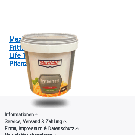
zu
Maxifritt
Frittierfett
Long Life
10 Ltr
100%
Pflanzenöl
Maxifritt
Frittierfett Long
Life 10 Ltr 100%
Pflanzenöl
Informationen
Service, Versand & Zahlung
Firma, Impressum & Datenschutz