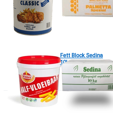
Drücken Sie
Drücken
ENTER für
Sie
mehr
ENTER
Optionen
für mehr
zu
Optionen
Frittierfett
zu Fett
Halbflüssig
Block
Winner 10
Sedina
Ltr. nicht
10kg
GNO Frei
Frittierfett
Fett Block Sedina
Halbflüssig
10kg
Winner 10 Ltr.
nicht GNO Frei
Drücken
Sie ENTER
für mehr
Optionen