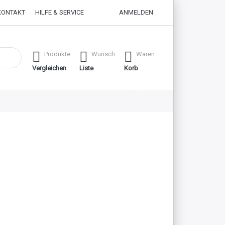
KONTAKT
HILFE & SERVICE
ANMELDEN
 erste Ergebnisse. Drücken Sie die Eingabetaste, um alle Ergebnisse
Produkte
Wunsch
Waren
Vergleichen
Liste
Korb