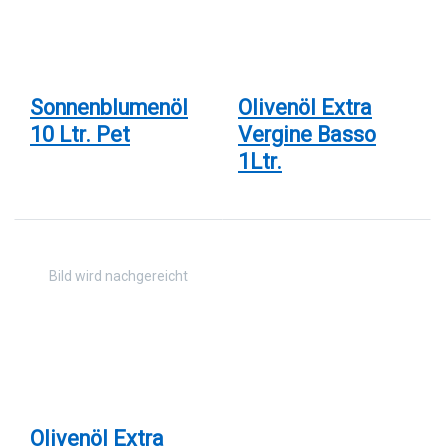
Olivenöl
Extra
Vergine
Basso
1Ltr.
Sonnenblumenöl
Olivenöl Extra
10 Ltr. Pet
Vergine Basso
1Ltr.
Drücken
Sie
ENTER
für mehr
Optionen
zu
Olivenöl
Extra
Vergine
Marco
Polo 1ltr.
Olivenöl Extra