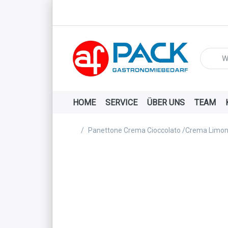
Geben Si
HOME
SERVICE
ÜBER UNS
TEAM
Startseite
Panettone Crema Cioccolato /Crema Limo