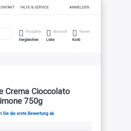
KONTAKT
HILFE & SERVICE
ANMELDEN
 erste Ergebnisse. Drücken Sie die Eingabetaste, um alle Ergebnisse
Produkte
Wunsch
Waren
Vergleichen
Liste
Korb
e Crema Cioccolato
imone 750g
 Sie die erste Bewertung ab