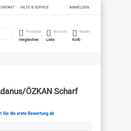
KONTAKT
HILFE & SERVICE
ANMELDEN
 erste Ergebnisse. Drücken Sie die Eingabetaste, um alle Ergebnisse
Produkte
Wunsch
Waren
Vergleichen
Liste
Korb
Adanus/ÖZKAN Scharf
 Sie die erste Bewertung ab