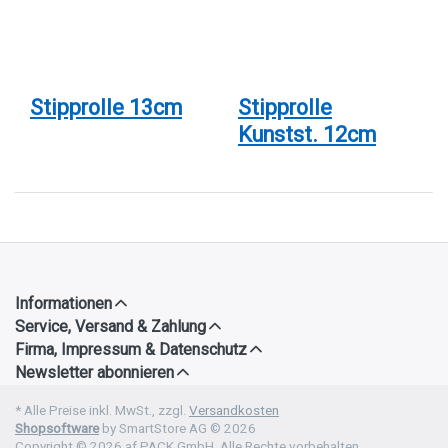
Stipprolle
Stipprolle
13cm
Kunstst.
12cm
Stipprolle 13cm
Stipprolle
Kunstst. 12cm
Informationen
Service, Versand & Zahlung
Firma, Impressum & Datenschutz
Newsletter abonnieren
* Alle Preise inkl. MwSt., zzgl.
Versandkosten
Shopsoftware
by SmartStore AG © 2026
Copyright © 2026 af PACK GmbH. Alle Rechte vorbehalten.