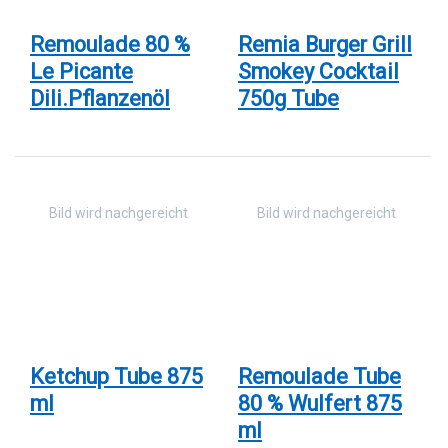
Cocktail
750g
Tube
Remoulade 80 %
Remia Burger Grill
Le Picante
Smokey Cocktail
Dili.Pflanzenöl
750g Tube
Drücken
Drücken
Sie
Sie ENTER
ENTER
für mehr
für mehr
Optionen
Optionen
zu
zu
Remoulade
Ketchup
Tube 80 %
Tube 875
Wulfert 875
ml
ml
Ketchup Tube 875
Remoulade Tube
ml
80 % Wulfert 875
ml