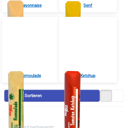
Mayonnaise
Senf
Remoulade
Ketchup
Filtern & Sortieren
Drücken
Drücken Sie
Sie
ENTER für