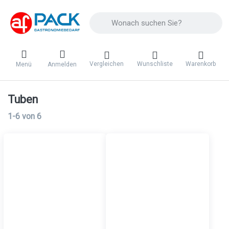
Geben Sie einen Suchbegriff ein. Während 
Vergleichen
Wunschliste
Warenkorb
Menü
Anmelden
Tuben
Suchergebnisse:
1-6
von
6