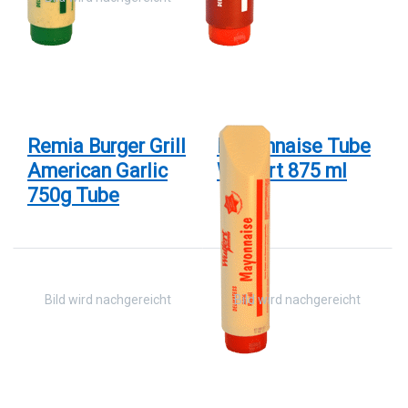
ENTER
mehr
für mehr
Optionen zu
Optionen
Mayonnaise
zu Remia
Tube
Burger
Wulfert 875
Grill
ml
American
Garlic
750g
Tube
Remia Burger Grill
Mayonnaise Tube
American Garlic
Wulfert 875 ml
750g Tube
Drücken Sie
Drücken
ENTER für
Sie
mehr
ENTER
Optionen zu
für mehr
Remoulade
Optionen
80 % Le
zu
Picante
Remia
Dili.Pflanzenöl
Burger
Grill
Smokey