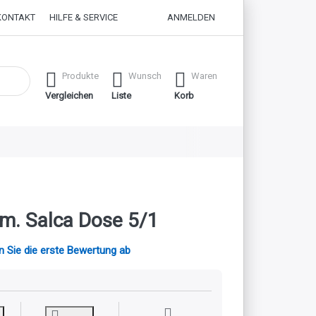
KONTAKT
HILFE & SERVICE
ANMELDEN
 erste Ergebnisse. Drücken Sie die Eingabetaste, um alle Ergebnisse
Produkte
Wunsch
Waren
Vergleichen
Liste
Korb
m. Salca Dose 5/1
 Sie die erste Bewertung ab