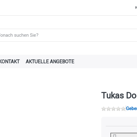
e einen Suchbegriff ein. Während Sie tippen, erscheinen automatisch
KONTAKT
AKTUELLE ANGEBOTE
Tukas Do
Geben