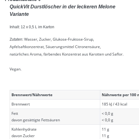
QuickVit Durstlöscher in der leckeren Melone
Variante
Inhalt: 12 x 0,5 L im Karton
Wasser, Zucker, Glukose-Fruktose-Sirup,
Zutaten:
Apfelsaftkonzentrat, Säuerungsmittel Citronensäure,
natürliches Aroma, färbendes Konzentrat aus Karotten und Saflor.
Vegan.
Brennwert/Nährwerte
Nährwerte per 100 
Brennwert
185 kJ / 43 kcal
Fett
< 0,0 g
davon gesättigte Fettsäuren
< 0,0 g
Kohlenhydrate
11 g
davon Zucker
11 g