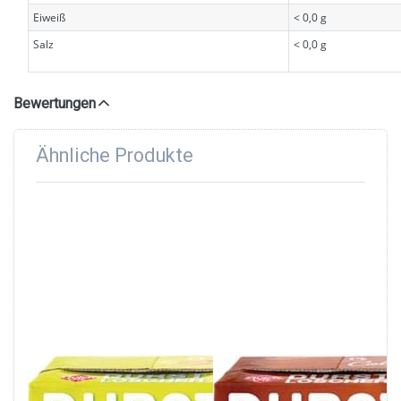
Eiweiß
< 0,0 g
Salz
< 0,0 g
Bewertungen
Ähnliche Produkte
Drücken Sie
Drücken Sie
ENTER für
ENTER für
mehr
mehr
Optionen zu
Optionen zu
Durstlöscher
Durstlöscher
Apfel
Cola 12 x
Orange
500 ml
Zitrone 12 x
500 ml
LEKKERLAND
Durstlöscher
Durstlöscher Cola