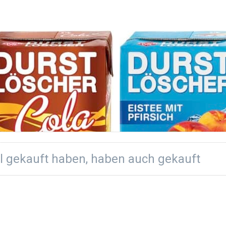
KERLAND
LEKKERLAND
rstlöscher Cola 12
Durstlöscher Pfirsi
500 ml
12 x 500 ml
0,5L
12 x 0,5L
el gekauft haben, haben auch gekauft