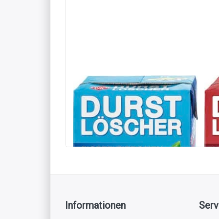
Durstlöscher Eistee
Du
Zitrone 12 x 500 ml
Gr
x 
Informationen
Serv