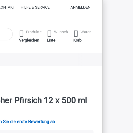
KONTAKT
HILFE & SERVICE
ANMELDEN
 erste Ergebnisse. Drücken Sie die Eingabetaste, um alle Ergebnisse
Produkte
Wunsch
Waren
Vergleichen
Liste
Korb
her Pfirsich 12 x 500 ml
 Sie die erste Bewertung ab