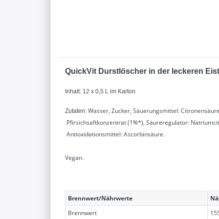
QuickVit Durstlöscher in der leckeren Eis
Inhalt: 12 x 0,5 L im Karton
Wasser, Zucker, Säuerungsmittel: Citronensäure
Zutaten:
Pfirsichsaftkonzentrat (1%*), Säureregulator: Natriumci
Antioxidationsmittel: Ascorbinsäure.
Vegan.
Brennwert/Nährwerte
Nä
Brennwert
155