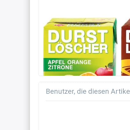
LEK
Durstlöscher Apfel
Du
Orange Zitrone 12 x
x 
500 ml
12 x 
12 x 0,5L
Benutzer, die diesen Artik