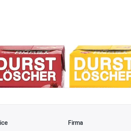
rstlöscher
Durstlöscher Multi 
anatapfel/Zitron 12
x 500 ml
500 ml
ice
Firma