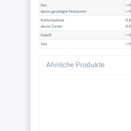
Fett
< 0
davon gesättigte Fettsäuren
< 0
Kohlenhydrate
8,8
davon Zucker
8,8
Eiweiß
< 0
Salz
< 0
Ähnliche Produkte
Drücken Sie
Drü
ENTER für
EN
mehr
Optionen zu
Opt
Durstlöscher
Dur
Apfel
Co
Orange
Zitrone 12 x
500 ml