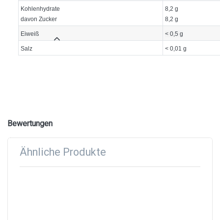
Kohlenhydrate
8,2 g
davon Zucker
8,2 g
Eiweiß
< 0,5 g
Salz
< 0,01 g
Bewertungen
Ähnliche Produkte
Drücken
Drücken
Sie
Sie ENTER
ENTER für
für mehr
mehr
Optionen
Optionen
zu Capri
zu Capri
Sonne