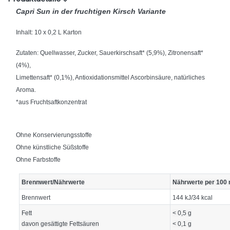
Capri Sun in der fruchtigen Kirsch Variante
Inhalt: 10 x 0,2 L Karton
Zutaten: Quellwasser, Zucker, Sauerkirschsaft* (5,9%), Zitronensaft*
(4%),
Limettensaft* (0,1%), Antioxidationsmittel Ascorbinsäure, natürliches
Aroma.
*aus Fruchtsaftkonzentrat
Ohne Konservierungsstoffe
Ohne künstliche Süßstoffe
Ohne Farbstoffe
Brennwert/Nährwerte
Nährwerte per 100 
Brennwert
144 kJ/34 kcal
Fett
< 0,5 g
davon gesättigte Fettsäuren
< 0,1 g