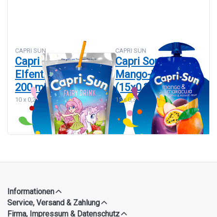
Sonne
Mango-
Elfentrank
Maracuja
10 x 200
(15x0,33L)
ml
CAPRI SUN
CAPRI SUN
Capri Sonne
Capri Sonne
Elfentrank 10 x
Mango-Maracuja
200 ml
(15x0,33L)
10 x 0,2 L
15 x 0,33 L
Informationen
Service, Versand & Zahlung
Firma, Impressum & Datenschutz