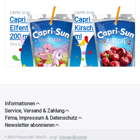
CAPRI SUN
CAPRI SUN
Capri Sonne
Capri Sonne
Elfentrank 10 x
Kirsche 10 x 200
200 ml
ml
10 x 0,2 L
10 x 0,2 L
Informationen
Service, Versand & Zahlung
Firma, Impressum & Datenschutz
Newsletter abonnieren
* Alle Preise inkl. MwSt., zzgl.
Versandkosten