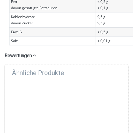
Fett
< 0,5 g
davon gesättigte Fettsäuren
< 0,1 g
Kohlenhydrate
9,5 g
davon Zucker
9,5 g
Eiweiß
< 0,5 g
Salz
< 0,01 g
Bewertungen
Ähnliche Produkte
Drücken
Drücken
Sie
Sie
ENTER für
ENTER
mehr
für mehr
Optionen
Optionen
zu Capri
zu Capri
Sonne
Sonne
Elfentrank
Kirsche
10 x 200
10 x 200
ml
ml