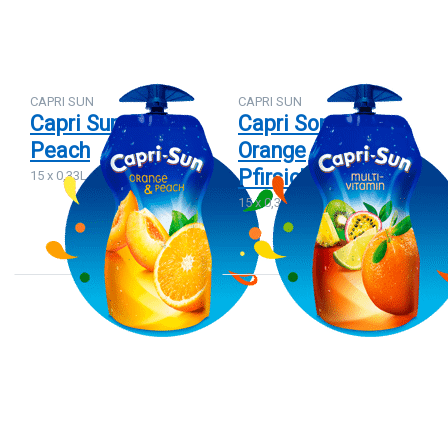
Sun
Orange
Peach
CAPRI SUN
CAPRI SUN
Capri Sun Orange
Capri Sonne
Peach
Orange
Pfirsich(15x0,33L)
15 x 0,33L
15 x 0,33 L
Drücken
Drücken
Sie ENTER
Sie
für mehr
ENTER für
Optionen
mehr
zu Capri
Optionen
Sonne
zu Capri
Mango-
Sonne
Maracuja
Elfentrank
(15x0,33L)
10 x 200
ml