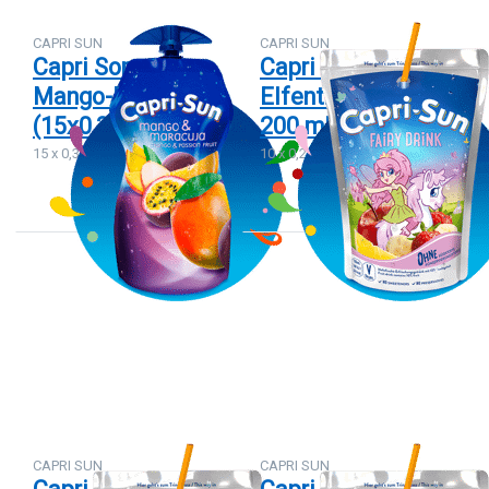
CAPRI SUN
CAPRI SUN
Capri Sonne
Capri Sonne
Mango-Maracuja
Elfentrank 10 x
(15x0,33L)
200 ml
15 x 0,33 L
10 x 0,2 L
Drücken
Drücken
Sie
Sie
ENTER
ENTER
für mehr
für mehr
Optionen
Optionen
zu Capri
zu Capri
Sonne
Sonne
Kirsche
Monster
10 x 200
Alarm 10
ml
x 200 ml
CAPRI SUN
CAPRI SUN