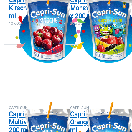
Capri Sonne
Capri Sonne
Kirsche 10 x 200
Monster Alarm 10
ml
x 200 ml
10 x 0,2 L
10 x 0,2 L
Drücken Sie
Drücken
ENTER für
Sie
mehr
ENTER
Optionen zu
für mehr
Capri Sonne
Optionen
Multivitamin
zu Capri
10 x 200 ml
Sonne
Orange
10 x 200
ml
CAPRI SUN
CAPRI SUN
Capri Sonne
Capri Sonne
Multivitamin 10 x
Orange 10 x 200
200 ml
ml