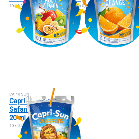
10 x 0,2 L
10 x 0,2L
Drücken
Sie
ENTER
für mehr
Optionen
zu Capri
Sonne
Safari
Fruits 10
x 20 ml
CAPRI SUN
Capri Sonne
Safari Fruits 10 x
20 ml
10 x 0,2L